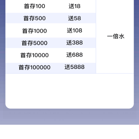
超豹激光专用全性能型永磁
吸附式干燥机
变频螺杆空气压缩机
无热再生吸附式干燥机是根
据变压原理对压缩空气进行
干燥的一种设备，加压状态
下吸附压缩空气中的水份，
使压缩空气得到干燥，减压
时用一部份干燥压缩空气进
行吹扫吸附剂，使吸附剂得
以再生，两塔相互交替，循
环使用从而得到干燥的压缩
空气，根据压缩空气压力露
点的不同，选择不同的吸附
剂，常用吸附剂有活性氧化
铝、分子筛。
储气罐
精密过滤器
在工业生产与能源存储的广
众所周知在很热工况下，未
阔领域中，储气罐作为关键
经处理过的空气含有很多杂
设备，扮演着不可或缺的角
质，如:水、锈、颗粒尘埃
色。它们不仅是气体压力能
及油。如果不除去这些杂质
转换与储存的容器，更是保
它们将导致额外的生产损
障生产线连续稳定运行、优
耗，产品质量问题及高维护
化能源利用效率的重要基
成本压缩空气是大规模工业
石。随着科技的进步和能源
化生产的主要的安全能